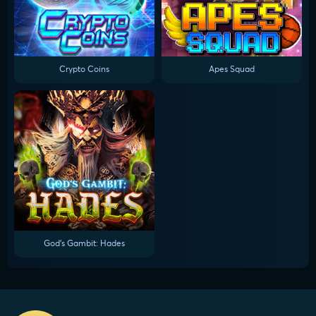
Crypto Coins
Apes Squad
God's Gambit: Hades